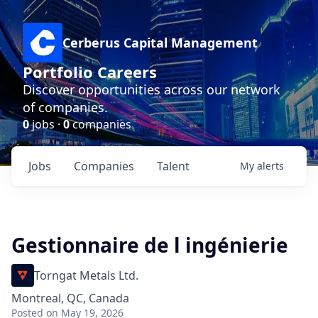
Cerberus Capital Management
Portfolio Careers
Discover opportunities across our network
of companies.
0
jobs ·
0
companies
Jobs
Companies
Talent
My
alerts
Gestionnaire de l ingénierie
Torngat Metals Ltd.
Montreal, QC, Canada
Posted
on May 19, 2026