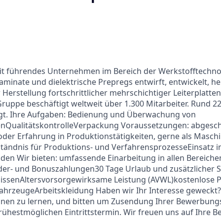
weit führendes Unternehmen im Bereich der Werkstofftechno
aminate und dielektrische Prepregs entwirft, entwickelt, he
r Herstellung fortschrittlicher mehrschichtiger Leiterplatt
Gruppe beschäftigt weltweit über 1.300 Mitarbeiter. Rund 22
igt. Ihre Aufgaben: Bedienung und Überwachung von
nQualitätskontrolleVerpackung Voraussetzungen: abgesc
der Erfahrung in Produktionstätigkeiten, gerne als Masch
tändnis für Produktions- und VerfahrensprozesseEinsatz i
en Wir bieten: umfassende Einarbeitung in allen Bereiche
der- und Bonuszahlungen30 Tage Urlaub und zusätzlicher 
issenAltersvorsorgewirksame Leistung (AVWL)kostenlose P
FahrzeugeArbeitskleidung Haben wir Ihr Interesse geweckt
ennen zu lernen, und bitten um Zusendung Ihrer Bewerbung
ühestmöglichen Eintrittstermin. Wir freuen uns auf Ihre 