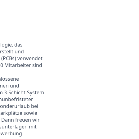
logie, das
rstellt und
en (PCBs) verwendet
0 Mitarbeiter sind
hlossene
inen und
m 3-Schicht-System
nunbefristeter
Sonderurlaub bei
arkplätze sowie
? Dann freuen wir
sunterlagen mit
Bewerbung.