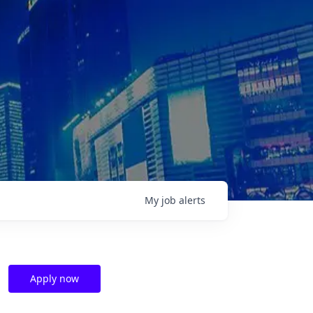
My
job
alerts
Apply now