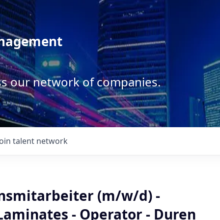
anagement
ss our network of companies.
Join talent network
nsmitarbeiter (m/w/d) -
Laminates - Operator - Duren