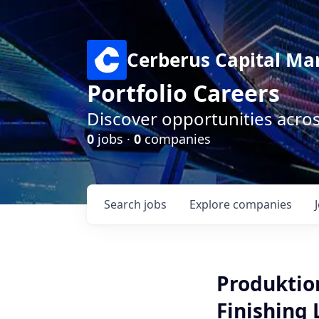
Cerberus Capital M
Portfolio Careers
Discover opportunities acro
0
jobs ·
0
companies
Search
jobs
Explore
companies
Produktio
Finishing 