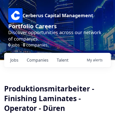
Cerberus Capital Management
Portfolio Careers
Discover opportunities across our network
of companies.
0
jobs ·
0
companies
Jobs
Companies
Talent
My
alerts
Produktionsmitarbeiter -
Finishing Laminates -
Operator - Düren