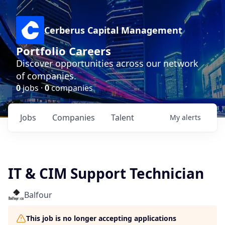
Cerberus Capital Management
Portfolio Careers
Discover opportunities across our network
of companies.
0
jobs ·
0
companies
Jobs
Companies
Talent
My
alerts
IT & CIM Support Technician
Balfour
This job is no longer accepting applications